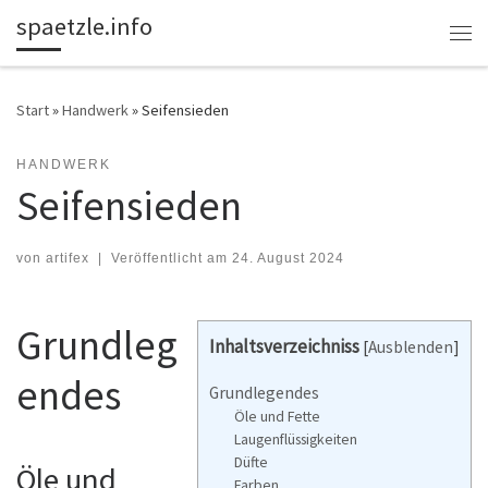
spaetzle.info
Zum Inhalt springen
Me
Start
»
Handwerk
»
Seifensieden
HANDWERK
Seifensieden
von
artifex
|
Veröffentlicht am
24. August 2024
Grundleg
Inhaltsverzeichniss
[
Ausblenden
]
endes
Grundlegendes
Öle und Fette
Laugenflüssigkeiten
Düfte
Öle und
Farben