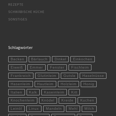
REZEPTE
SCHWÄBISCHE KÜCHE
SONSTIGES
Schlagwörter
Backen
Bärlauch
Dinkel
Einkochen
Eiweiß
Emmer
Fenster
Fischleim
Frankreich
Glutinleim
Gutsle
Haselnüsse
Hasenleim
Hautleim
Holzleim
Honig
Italien
Kalk
Kaseinleim
Kitt
Knochenleim
Knödel
Kreide
Kuchen
Leinöl
Linux
Mandeln
Mehl
Milch