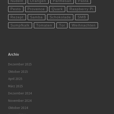
Nudeln
Orangen
Parmesan
Pasta
Pesto
Provence
Quark
Raspberry Pi
Rezept
Samba
Schokolade
SMB
Sumpfkalk
Tomaten
Tor
Weihnachten
Archiv
Dezember 2025
Oktober 2025
April 2025
März 2025
Dezember 2024
November 2024
Oktober 2024