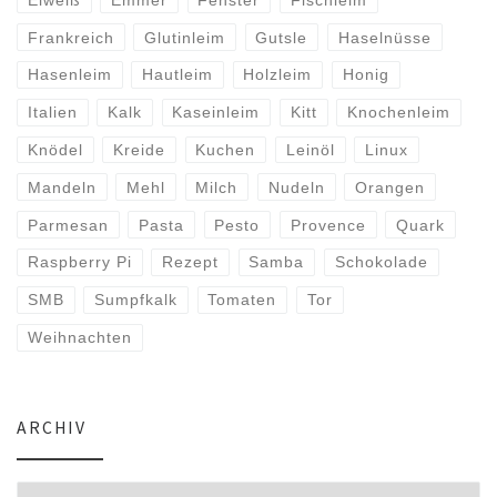
Frankreich
Glutinleim
Gutsle
Haselnüsse
Hasenleim
Hautleim
Holzleim
Honig
Italien
Kalk
Kaseinleim
Kitt
Knochenleim
Knödel
Kreide
Kuchen
Leinöl
Linux
Mandeln
Mehl
Milch
Nudeln
Orangen
Parmesan
Pasta
Pesto
Provence
Quark
Raspberry Pi
Rezept
Samba
Schokolade
SMB
Sumpfkalk
Tomaten
Tor
Weihnachten
ARCHIV
Archiv