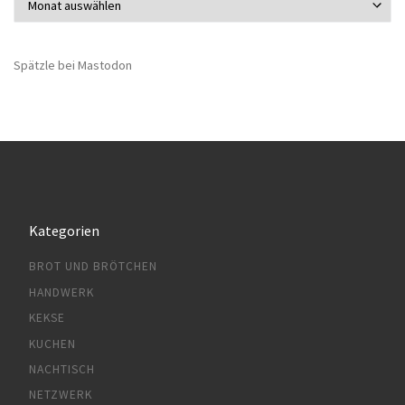
Spätzle bei Mastodon
Kategorien
BROT UND BRÖTCHEN
HANDWERK
KEKSE
KUCHEN
NACHTISCH
NETZWERK