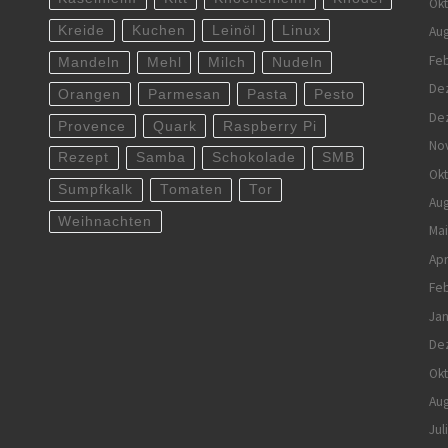
Ok
Kreide
Kuchen
Leinöl
Linux
Aug
Feb
Mandeln
Mehl
Milch
Nudeln
De
Orangen
Parmesan
Pasta
Pesto
De
Provence
Quark
Raspberry Pi
No
Rezept
Samba
Schokolade
SMB
Ok
Sumpfkalk
Tomaten
Tor
Aug
Weihnachten
Mai
Apr
Feb
Jan
De
Ok
Aug
Jul