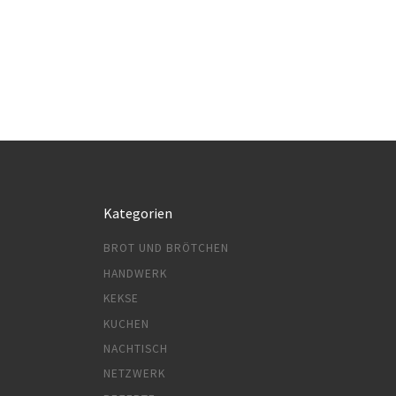
Kategorien
BROT UND BRÖTCHEN
HANDWERK
KEKSE
KUCHEN
NACHTISCH
NETZWERK