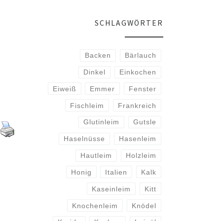
SCHLAGWÖRTER
Backen
Bärlauch
Dinkel
Einkochen
Eiweiß
Emmer
Fenster
Fischleim
Frankreich
Glutinleim
Gutsle
Haselnüsse
Hasenleim
Hautleim
Holzleim
Honig
Italien
Kalk
Kaseinleim
Kitt
Knochenleim
Knödel