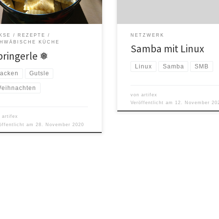
n schaumig rühren. Das gesiebte
Konfiguration: Setzen des leeren
 und etwa einen Teelöffel Anis zu
(kein) Passwords (nicht das Linux-
Ei-Zucker-Masse geben und gut
Password!): Um Samba dauerhaft
KSE
REZEPTE
NETZWERK
aktivieren:
HWÄBISCHE KÜCHE
Samba mit Linux
pringerle ❅
Linux
Samba
SMB
acken
Gutsle
eihnachten
von
artifex
Veröffentlicht am
12. November 20
n
artifex
öffentlicht am
28. November 2020