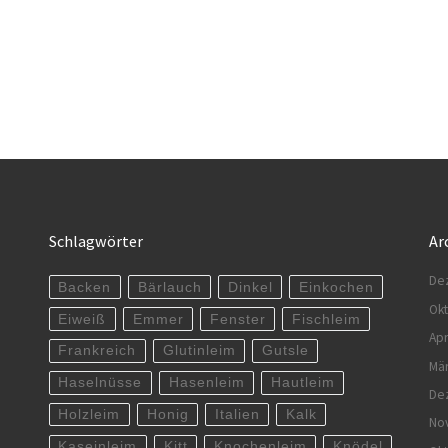
Schlagwörter
Ar
De
Backen
Bärlauch
Dinkel
Einkochen
Ok
Eiweiß
Emmer
Fenster
Fischleim
Apr
Frankreich
Glutinleim
Gutsle
Mä
Haselnüsse
Hasenleim
Hautleim
De
Holzleim
Honig
Italien
Kalk
No
Kaseinleim
Kitt
Knochenleim
Knödel