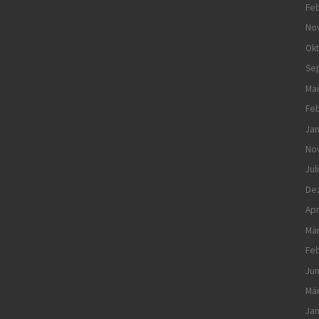
Feb
No
Ok
Se
Mai
Feb
Jan
No
Jul
De
Apr
Mä
Feb
Jun
Mä
Jan