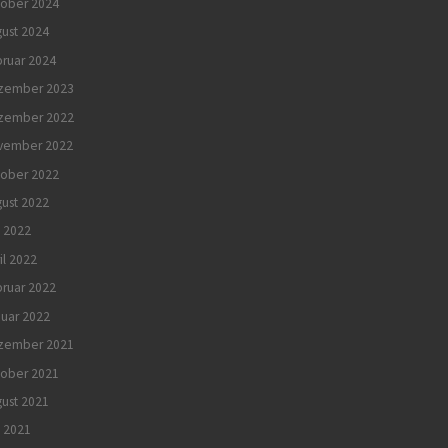
tober 2024
ust 2024
ruar 2024
zember 2023
zember 2022
vember 2022
tober 2022
ust 2022
 2022
il 2022
ruar 2022
uar 2022
zember 2021
tober 2021
ust 2021
i 2021