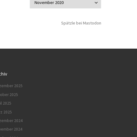
Spätzle bei Mastodon
chiv
zember 2025
tober 2025
il 2025
rz 2025
zember 2024
vember 2024