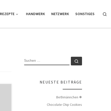
Se
REZEPTE
HANDWERK
NETZWERK
SONSTIGES
SUCHE
Suchen …
NEUESTE BEITRÄGE
ter
n
Bethmännchen ❅
t
Chocolate Chip Cookies
des