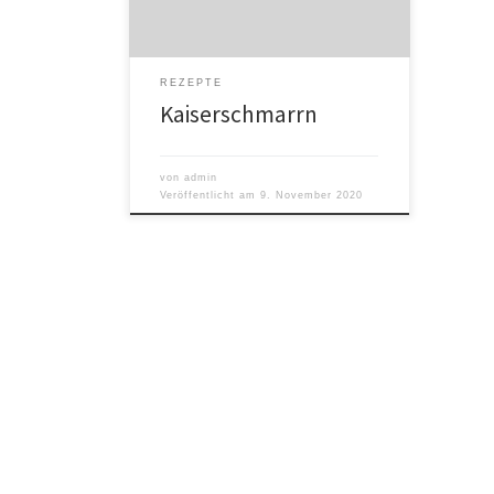
Zucker 120 g Mehl 1 Prise Salz Butter
zum Fetten der Pfanne, 2 […]
REZEPTE
Kaiserschmarrn
von
admin
Veröffentlicht am
9. November 2020