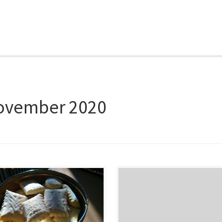
ovember 2020
ten 4 Eier (rund 240g mit Schale,
Um ein Verzeichnis mit Samba un
esten etwas ältere Eier)450g
Linux im LAN freizugeben müsste
rzucker600g Dinkelmehl 630Anis
folgende Schritte genügen. Zuers
reitung Puderzucker in eine
installieren: und am Ende folgen
e Schüssel sieben, und mit den
hinzufügen: Zum testen der