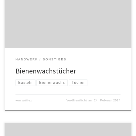
TopfBackpapierPinsel Evtl. eine Zickzackschere Herstellung Neu
gekaufte Tücher sollte man erst mal gründlich waschen. Etwa 20%
Olivenöl in das Bienenwachs geben, dadurch wird das Tuch am
Ende etwas geschmeidiger und nicht […]
HANDWERK
SONSTIGES
Bienenwachstücher
Basteln
Bienenwachs
Tücher
von
artifex
Veröffentlicht am
24. Februar 2024