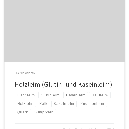
Glutinleime Unter dem Begriff Glutinleime werden natürliche
Klebstoffe aus tierischen Abfällen bezeichnet, die seit altersher im
Möbelbau benutzt wurden. Das besondere an den Glutinleimen
ist, dass sie durch Wässern und Erwärmen immer wieder gelöst
werden können, die Klebeverbindungen sind also reversibel.
Außerdem […]
HANDWERK
Holzleim (Glutin- und Kaseinleim)
Fischleim
Glutinleim
Hasenleim
Hautleim
Holzleim
Kalk
Kaseinleim
Knochenleim
Quark
Sumpfkalk