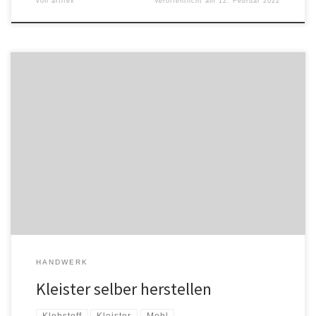
von
artifex
Veröffentlicht am
12. Februar 2022
Ist ist sehr einfach einen billigen und sehr umweltfreundlichen
Kleister selbst herzustellen. Man braucht dazu nur etwas Mehl und
Wasser. Das Mehl sollte möglichst hell sein (also kein Vollkornmehl),
da die Klebkraft über die Stärke entsteht. Am einfachsten verrührt
man etwas Mehl […]
HANDWERK
Kleister selber herstellen