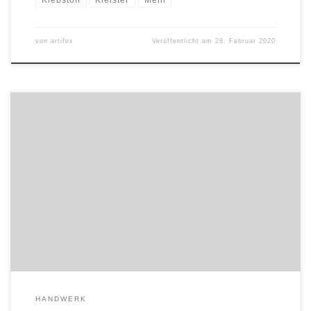
Klebstoff
Kleister
Mehl
von
artifex
Veröffentlicht am
28. Februar 2020
Mit Leinölkitt kann sehr gut und vor allem umweltfreundlich kitten.
Der klassische Anwendungsfall ist natürlich das kitten von
Fensterglas. Leinölkitt könnte kaum einfacher in der Herstellung
sein: Man vermischt einfach Schlämm-Kreide (Calciumcarbonat) mit
etwas Leinöl (im Verhältnis 85% zu 15%) und knetet […]
HANDWERK