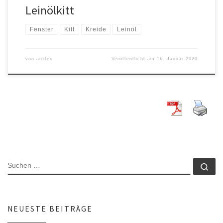
Leinölkitt
Fenster
Kitt
Kreide
Leinöl
von
artifex
Veröffentlicht am
16. Januar 2020
SUCHE
Su
NEUESTE BEITRÄGE