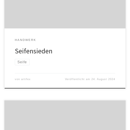
[…]
HANDWERK
Seifensieden
Seife
von
artifex
Veröffentlicht am
24. August 2024
Zutaten und Gerätschaften Tücher (Naturfaser, also Leinen oder
Baumwolle)(Jungfern-) BienenwachsOlivenölGlas und