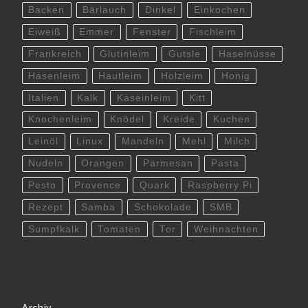
Backen
Bärlauch
Dinkel
Einkochen
Eiweiß
Emmer
Fenster
Fischleim
Frankreich
Glutinleim
Gutsle
Haselnüsse
Hasenleim
Hautleim
Holzleim
Honig
Italien
Kalk
Kaseinleim
Kitt
Knochenleim
Knödel
Kreide
Kuchen
Leinöl
Linux
Mandeln
Mehl
Milch
Nudeln
Orangen
Parmesan
Pasta
Pesto
Provence
Quark
Raspberry Pi
Rezept
Samba
Schokolade
SMB
Sumpfkalk
Tomaten
Tor
Weihnachten
Archiv