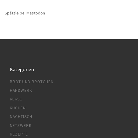
Spätzle bei Mastodon
Kategorien
BROT UND BRÖTCHEN
HANDWERK
KEKSE
KUCHEN
NACHTISCH
NETZWERK
REZEPTE