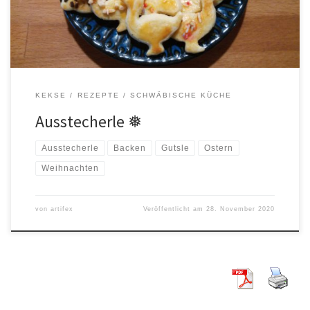
Schüssel zuerst Mehl, Zucker und Salz vermengen, dann alle […]
KEKSE
REZEPTE
SCHWÄBISCHE KÜCHE
Ausstecherle ❅
Ausstecherle
Backen
Gutsle
Ostern
Weihnachten
von
artifex
Veröffentlicht am
28. November 2020