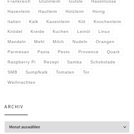
Frankreich
Glutinleim
Gutsle
Haselnüsse
Hasenleim
Hautleim
Holzleim
Honig
Italien
Kalk
Kaseinleim
Kitt
Knochenleim
Knödel
Kreide
Kuchen
Leinöl
Linux
Mandeln
Mehl
Milch
Nudeln
Orangen
Parmesan
Pasta
Pesto
Provence
Quark
Raspberry Pi
Rezept
Samba
Schokolade
SMB
Sumpfkalk
Tomaten
Tor
Weihnachten
ARCHIV
Archiv