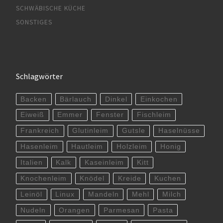
SCHWÄBISCHE KÜCHE
SONSTIGES
Schlagwörter
Backen
Bärlauch
Dinkel
Einkochen
Eiweiß
Emmer
Fenster
Fischleim
Frankreich
Glutinleim
Gutsle
Haselnüsse
Hasenleim
Hautleim
Holzleim
Honig
Italien
Kalk
Kaseinleim
Kitt
Knochenleim
Knödel
Kreide
Kuchen
Leinöl
Linux
Mandeln
Mehl
Milch
Nudeln
Orangen
Parmesan
Pasta