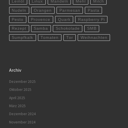
Leinöl
Linux
Mandeln
Mehl
Milch
Nudeln
Orangen
Parmesan
Pasta
Pesto
Provence
Quark
Raspberry Pi
Rezept
Samba
Schokolade
SMB
Sumpfkalk
Tomaten
Tor
Weihnachten
Archiv
Dezember 2025
Oktober 2025
April 2025
März 2025
Dezember 2024
November 2024