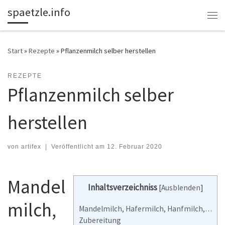
spaetzle.info
Zum Inhalt springen
Me
Start
»
Rezepte
»
Pflanzenmilch selber herstellen
REZEPTE
Pflanzenmilch selber
herstellen
von
artifex
|
Veröffentlicht am
12. Februar 2020
Mandel
Inhaltsverzeichniss
[
Ausblenden
]
milch,
Mandelmilch, Hafermilch, Hanfmilch,…
Zubereitung