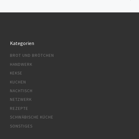
Kategorien
BROT UND BRÖTCHEN
HANDWERK
KEKSE
KUCHEN
NACHTISCH
NETZWERK
REZEPTE
SCHWÄBISCHE KÜCHE
SONSTIGES