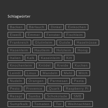
Schlagwörter
Backen
Bärlauch
Dinkel
Einkochen
Eiweiß
Emmer
Fenster
Fischleim
Frankreich
Glutinleim
Gutsle
Haselnüsse
Hasenleim
Hautleim
Holzleim
Honig
Italien
Kalk
Kaseinleim
Kitt
Knochenleim
Knödel
Kreide
Kuchen
Leinöl
Linux
Mandeln
Mehl
Milch
Nudeln
Orangen
Parmesan
Pasta
Pesto
Provence
Quark
Raspberry Pi
Rezept
Samba
Schokolade
SMB
Sumpfkalk
Tomaten
Tor
Weihnachten