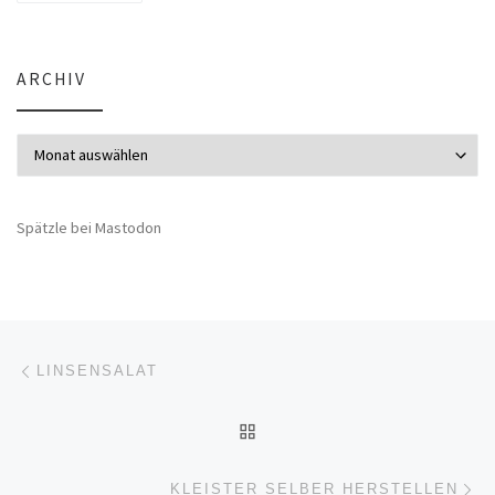
ARCHIV
Archiv
Spätzle bei Mastodon
Beitragsnavigation
Vorheriger Beitrag
LINSENSALAT
ZURÜCK ZUR BEITRAGSL
Nä
KLEISTER SELBER HERSTELLEN