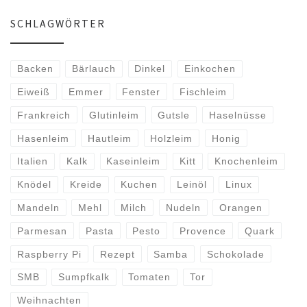
SCHLAGWÖRTER
Backen
Bärlauch
Dinkel
Einkochen
Eiweiß
Emmer
Fenster
Fischleim
Frankreich
Glutinleim
Gutsle
Haselnüsse
Hasenleim
Hautleim
Holzleim
Honig
Italien
Kalk
Kaseinleim
Kitt
Knochenleim
Knödel
Kreide
Kuchen
Leinöl
Linux
Mandeln
Mehl
Milch
Nudeln
Orangen
Parmesan
Pasta
Pesto
Provence
Quark
Raspberry Pi
Rezept
Samba
Schokolade
SMB
Sumpfkalk
Tomaten
Tor
Weihnachten