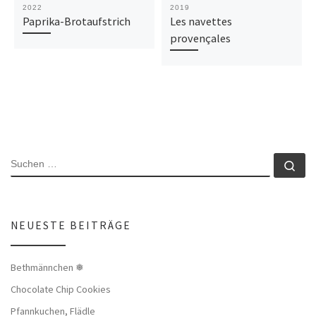
2022
2019
Paprika-Brotaufstrich
Les navettes
provençales
SUCHE
Su
NEUESTE BEITRÄGE
Bethmännchen ❅
Chocolate Chip Cookies
Pfannkuchen, Flädle