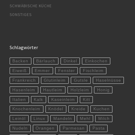
SCHWÄBISCHE KÜCHE
SONSTIGES
Schlagwörter
Backen
Bärlauch
Dinkel
Einkochen
Eiweiß
Emmer
Fenster
Fischleim
Frankreich
Glutinleim
Gutsle
Haselnüsse
Hasenleim
Hautleim
Holzleim
Honig
Italien
Kalk
Kaseinleim
Kitt
Knochenleim
Knödel
Kreide
Kuchen
Leinöl
Linux
Mandeln
Mehl
Milch
Nudeln
Orangen
Parmesan
Pasta