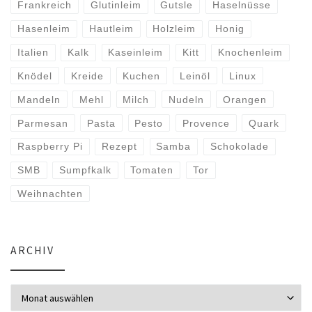
Frankreich
Glutinleim
Gutsle
Haselnüsse
Hasenleim
Hautleim
Holzleim
Honig
Italien
Kalk
Kaseinleim
Kitt
Knochenleim
Knödel
Kreide
Kuchen
Leinöl
Linux
Mandeln
Mehl
Milch
Nudeln
Orangen
Parmesan
Pasta
Pesto
Provence
Quark
Raspberry Pi
Rezept
Samba
Schokolade
SMB
Sumpfkalk
Tomaten
Tor
Weihnachten
ARCHIV
Archiv