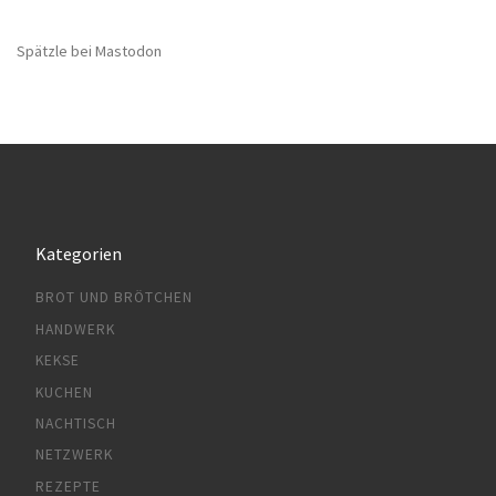
Spätzle bei Mastodon
Kategorien
BROT UND BRÖTCHEN
HANDWERK
KEKSE
KUCHEN
NACHTISCH
NETZWERK
REZEPTE