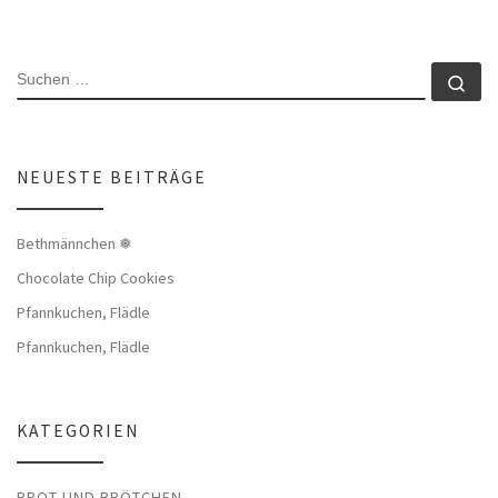
SUCHE
Su
NEUESTE BEITRÄGE
Bethmännchen ❅
Chocolate Chip Cookies
Pfannkuchen, Flädle
Pfannkuchen, Flädle
KATEGORIEN
BROT UND BRÖTCHEN