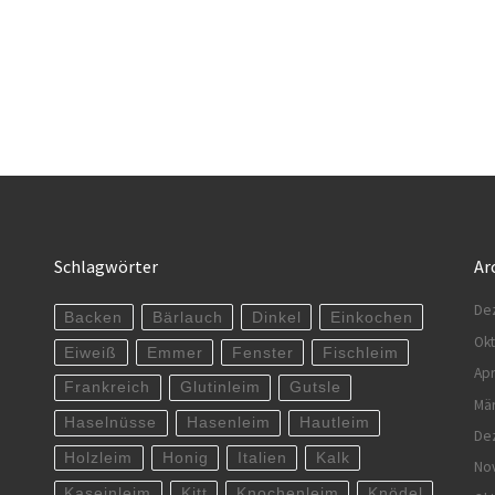
Schlagwörter
Ar
De
Backen
Bärlauch
Dinkel
Einkochen
Ok
Eiweiß
Emmer
Fenster
Fischleim
Apr
Frankreich
Glutinleim
Gutsle
Mä
Haselnüsse
Hasenleim
Hautleim
De
Holzleim
Honig
Italien
Kalk
No
Kaseinleim
Kitt
Knochenleim
Knödel