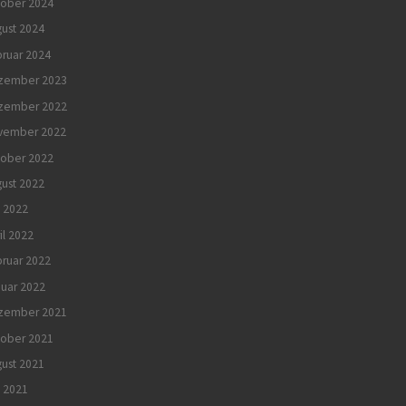
tober 2024
ust 2024
ruar 2024
zember 2023
zember 2022
vember 2022
tober 2022
ust 2022
 2022
il 2022
ruar 2022
uar 2022
zember 2021
tober 2021
ust 2021
i 2021