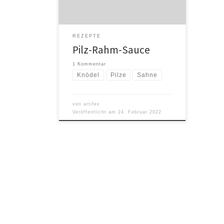
kleine Würfel schneiden. Den Thymian
abwaschen, abtrocknen und die
Blätter abzupfen. Den Butter in einer
REZEPTE
Pfanne erhitzen und die Pilze
Pilz-Rahm-Sauce
dazugeben. […]
1 Kommentar
Knödel
Pilze
Sahne
von
artifex
Veröffentlicht am
24. Februar 2022