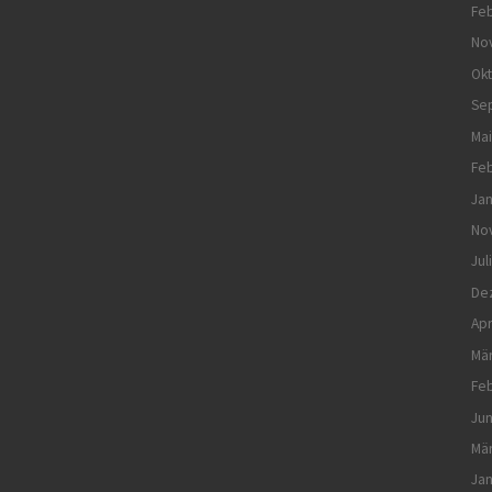
Feb
No
Ok
Se
Mai
Feb
Jan
No
Jul
De
Apr
Mä
Feb
Jun
Mä
Jan