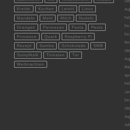
Ok
Kreide
Kuchen
Leinöl
Linux
Aug
Feb
Mandeln
Mehl
Milch
Nudeln
De
Orangen
Parmesan
Pasta
Pesto
De
Provence
Quark
Raspberry Pi
No
Rezept
Samba
Schokolade
SMB
Ok
Sumpfkalk
Tomaten
Tor
Aug
Weihnachten
Mai
Apr
Feb
Jan
De
Ok
Aug
Jul