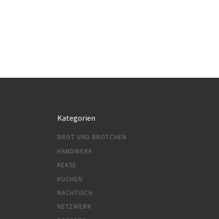
Kategorien
BROT UND BRÖTCHEN
HANDWERK
KEKSE
KUCHEN
NACHTISCH
NETZWERK