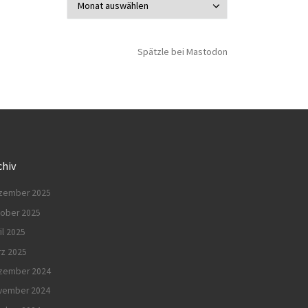
Spätzle bei Mastodon
chiv
zember 2025
tober 2025
il 2025
rz 2025
zember 2024
vember 2024