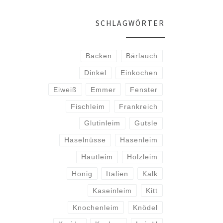
SCHLAGWÖRTER
Backen
Bärlauch
Dinkel
Einkochen
Eiweiß
Emmer
Fenster
Fischleim
Frankreich
Glutinleim
Gutsle
Haselnüsse
Hasenleim
Hautleim
Holzleim
Honig
Italien
Kalk
Kaseinleim
Kitt
Knochenleim
Knödel