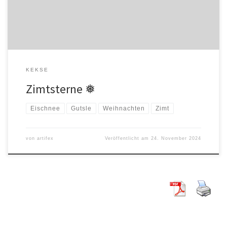
mit dem Eiweiss […]
KEKSE
Zimtsterne ❅
Eischnee
Gutsle
Weihnachten
Zimt
von
artifex
Veröffentlicht am
24. November 2024