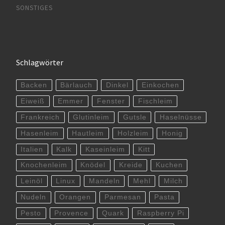
SONSTIGES
Schlagwörter
Backen
Bärlauch
Dinkel
Einkochen
Eiweiß
Emmer
Fenster
Fischleim
Frankreich
Glutinleim
Gutsle
Haselnüsse
Hasenleim
Hautleim
Holzleim
Honig
Italien
Kalk
Kaseinleim
Kitt
Knochenleim
Knödel
Kreide
Kuchen
Leinöl
Linux
Mandeln
Mehl
Milch
Nudeln
Orangen
Parmesan
Pasta
Pesto
Provence
Quark
Raspberry Pi