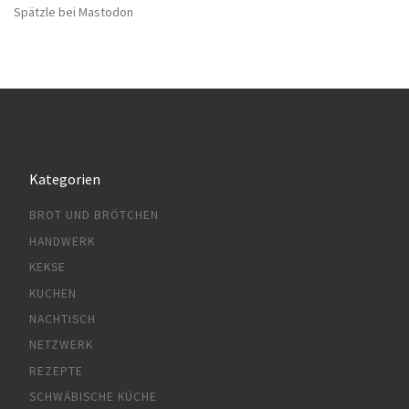
Spätzle bei Mastodon
Kategorien
BROT UND BRÖTCHEN
HANDWERK
KEKSE
KUCHEN
NACHTISCH
NETZWERK
REZEPTE
SCHWÄBISCHE KÜCHE